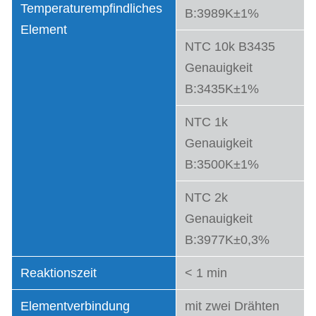
Temperaturempfindliches
B:3989K±1%
Element
NTC 10k B3435
Genauigkeit
B:3435K±1%
NTC 1k
Genauigkeit
B:3500K±1%
NTC 2k
Genauigkeit
B:3977K±0,3%
Reaktionszeit
< 1 min
Elementverbindung
mit zwei Drähten