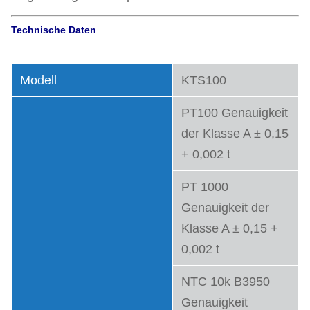
Technische Daten
Modell
KTS100
PT100 Genauigkeit
der Klasse A ± 0,15
+ 0,002 t
PT 1000
Genauigkeit der
Klasse A ± 0,15 +
0,002 t
NTC 10k B3950
Genauigkeit