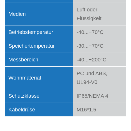
Luft oder
Medien
Flüssigkeit
Betriebstemperatur
-40...+70°C
Speichertemperatur
-30...+70°C
Messbereich
-40...+200°C
PC und ABS,
Wohnmaterial
UL94-V0
Schutzklasse
IP65/NEMA 4
Kabeldrüse
M16*1.5