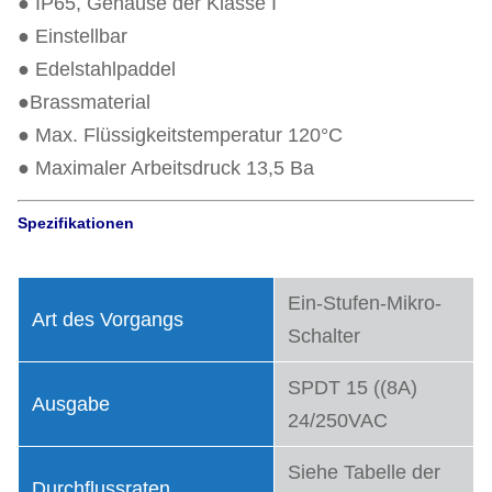
● IP65, Gehäuse der Klasse I
● Einstellbar
● Edelstahlpaddel
●Brassmaterial
● Max. Flüssigkeitstemperatur 120°C
● Maximaler Arbeitsdruck 13,5 Ba
Spezifikationen
Ein-Stufen-Mikro-
Art des Vorgangs
Schalter
SPDT 15 ((8A)
Ausgabe
24/250VAC
Siehe Tabelle der
Durchflussraten