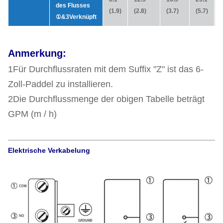
des Flusses
(1.9)
(2.8)
(3.7)
(5.7)
(
①
&
3Verknüpft
Anmerkung:
1Für Durchflussraten mit dem Suffix "Z" ist das 6-
Zoll-Paddel zu installieren.
2Die Durchflussmenge der obigen Tabelle beträgt
GPM (m / h)
Elektrische Verkabelung