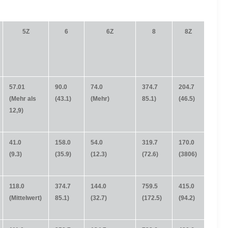
5Z
6
6Z
8
8Z
57.01
90.0
74.0
374.7
204.7
(Mehr als
(43.1)
(Mehr)
85.1)
(46.5)
12,9)
41.0
158.0
54.0
319.7
170.0
(9.3)
(35.9)
(12.3)
(72.6)
(3806)
118.0
374.7
144.0
759.5
415.0
(Mittelwert)
85.1)
(32.7)
(172.5)
(94.2)