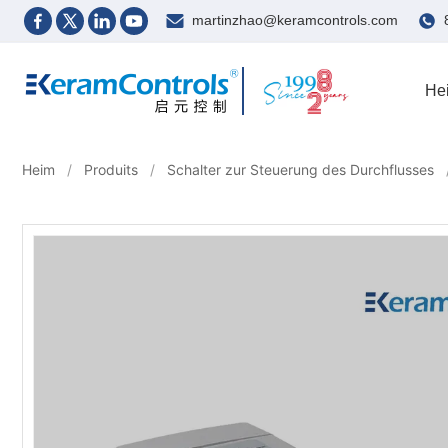
martinzhao@keramcontrols.com
He
Heim
/
Produits
/
Schalter zur Steuerung des Durchflusses