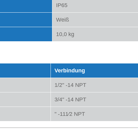
IP65
Weiß
10,0 kg
Verbindung
1/2" -14 NPT
3/4" -14 NPT
" -111⁄2 NPT