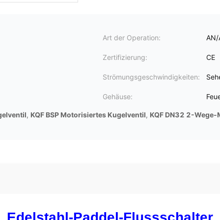
Art der Operation:
AN/A
Zertifizierung:
CE
Strömungsgeschwindigkeiten:
Seh
Gehäuse:
Feu
elventil
,
KQF BSP Motorisiertes Kugelventil
,
KQF DN32 2-Wege-M
Edelstahl-Paddel-Flussschalter