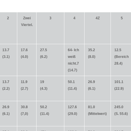
2
Zwei
3
4
4Z
5
Viertel.
13.7
17.6
27.5
64- Ich
35.2
12.5
(3.1)
(4.0)
(6.2)
weiß
(8.0)
(Bereich
nicht.7
28.4)
(14.7)
13.7
11.9
19
50.1
26.9
101.1
(2.2)
(2.7)
(4.3)
(11.4)
(6.1)
(22.9)
26.9
30.8
50.2
127.6
81.0
245.0
(6.1)
(7,0)
(11.4)
(29.0)
(Mittelwert)
(S. 55.6)