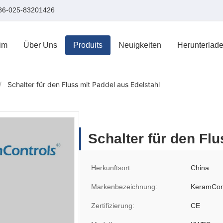
86-025-83201426
im
Über Uns
Produits
Neuigkeiten
Herunterlad
/
Schalter für den Fluss mit Paddel aus Edelstahl
Schalter für den Fl
Herkunftsort:
China
Markenbezeichnung:
KeramCon
Zertifizierung:
CE