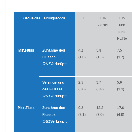
Größe des Leitungsrohrs
1
Ein
Ein
Viertel.
und
eine
Hälfte
Min.Fluss
Zunahme des
4.2
5.8
7.5
Flusses
(1.0)
(1.3)
(1.7)
①
&
2Verknüpft
Verringerung
2.5
3.7
5.0
des Flusses
(0,6)
(0,8)
(1.1)
①
&
3Verknüpft
Max.Fluss
Zunahme des
9.2
13.3
17.6
Flusses
(2.1)
(3.0)
(4.0)
①
&
2Verknüpft