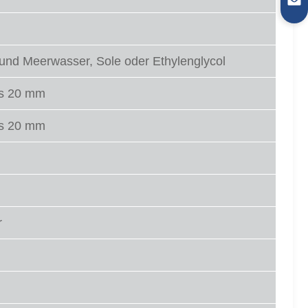
 und Meerwasser, Sole oder Ethylenglycol
als 20 mm
als 20 mm
r