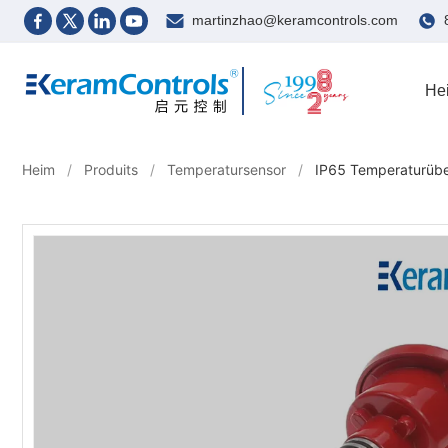
martinzhao@keramcontrols.com
He
Heim
/
Produits
/
Temperatursensor
/
IP65 Temperaturübe