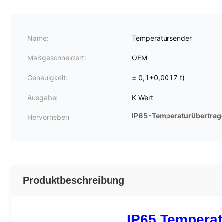
Name:
Temperatursender
Maßgeschneidert:
OEM
Genauigkeit:
± 0,1+0,0017 t)
Ausgabe:
K Wert
IP65-Temperaturübertrag
Hervorheben
Produktbeschreibung
IP65 Temperat