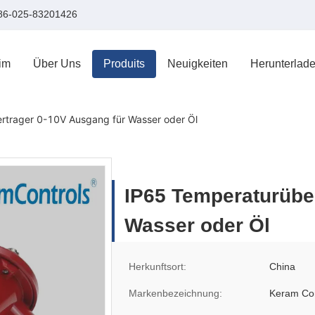
86-025-83201426
im
Über Uns
Produits
Neuigkeiten
Herunterlad
rtrager 0-10V Ausgang für Wasser oder Öl
IP65 Temperaturübe
Wasser oder Öl
Herkunftsort:
China
Markenbezeichnung:
Keram Con