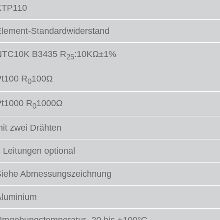
KTP110
lement-Standardwiderstand
NTC10K B3435 R
:10KΩ±1%
25
Pt100 R
100Ω
0
Pt1000 R
1000Ω
0
it zwei Drähten
 Leitungen optional
Siehe Abmessungszeichnung
Aluminium