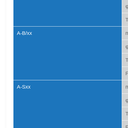
A-B/xx
m
P
A-Sxx
m
P