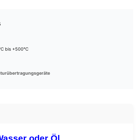
5
°C bis +500°C
turübertragungsgeräte
Wasser oder Öl