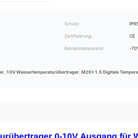
Schutz:
IP6
Zertifizierung:
CE
Betriebstemperatur:
-70
er
,
10V Wassertemperaturübertrager
,
M20x1.5 Digitale Tempera
urübertrager 0-10V Ausgang für 