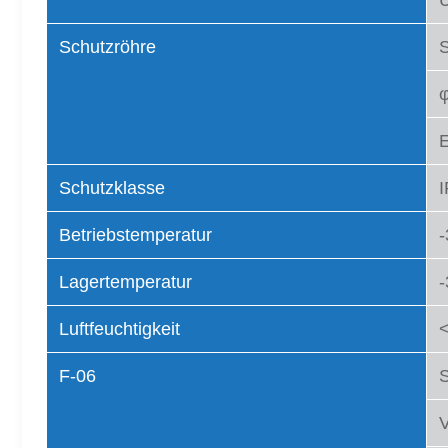
Schutzröhre
E
Schutzklasse
Betriebstemperatur
-
Lagertemperatur
-
Luftfeuchtigkeit
<
F-06
S
V