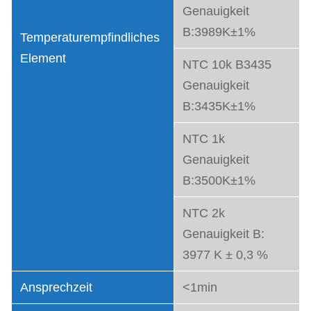
Genauigkeit
B:3989K±1%
Temperaturempfindliches
Element
NTC 10k B3435
Genauigkeit
B:3435K±1%
NTC 1k
Genauigkeit
B:3500K±1%
NTC 2k
Genauigkeit B:
3977 K ± 0,3 %
Ansprechzeit
<1min