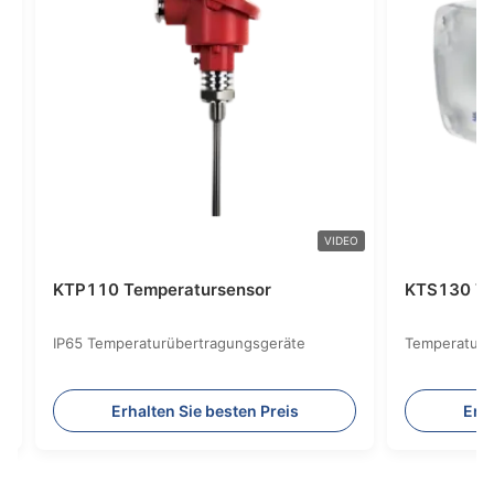
VIDEO
KTP110 Temperatursensor
KTS130 Te
IP65 Temperaturübertragungsgeräte
Temperaturb
Erhalten Sie besten Preis
Erha