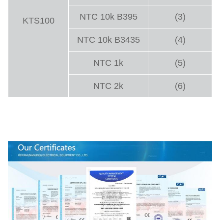
NTC 10k B395
(3)
KTS100
NTC 10k B3435
(4)
NTC 1k
(5)
NTC 2k
(6)