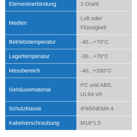
Elementverbindung
2-Draht
Luft oder
Medien
Flüssigkeit
Betriebstemperatur
-40...+70°C
Lagertemperatur
-30...+70°C
Messbereich
-40...+200°C
PC und ABS,
Gehäusematerial
UL94-V0
Schutzklasse
IP65/NEMA 4
Kabelverschraubung
M16*1,5