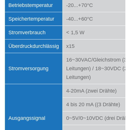
Betriebstemperatur
-20...+70°C
Speichertemperatur
-40...+60°C
Stromverbrauch
< 1,5 W
Überdruckdurchlässig
x15
16~30VAC/Gleichstrom (3
Stromversorgung
Leitungen) / 18~30VDC (2
Leitungen)
4-20mA (zwei Drähte)
4 bis 20 mA ((3 Drähte)
Ausgangssignal
0~5V/0~10VDC (drei Dräht