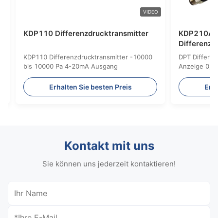
VIDEO
VIDEO
KDP210 Differenzdrucktransmitter
ter
mer LCD-
KDP210 Differenzdrucktransmitter mit
Schutzklasse IP65/NEMA 4
en Preis
Erhalten Sie besten Preis
Kontakt mit uns
Sie können uns jederzeit kontaktieren!