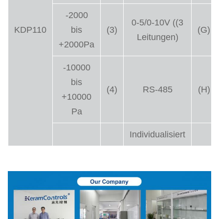
-2000
0-5/0-10V ((3
KDP110
bis
(3)
(G)
Leitungen)
+2000Pa
-10000
bis
(4)
RS-485
(H)
+10000
Pa
Individualisiert