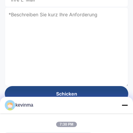
Schicken
kevinma
Gegründet für
7:30 PM
28
Jahre