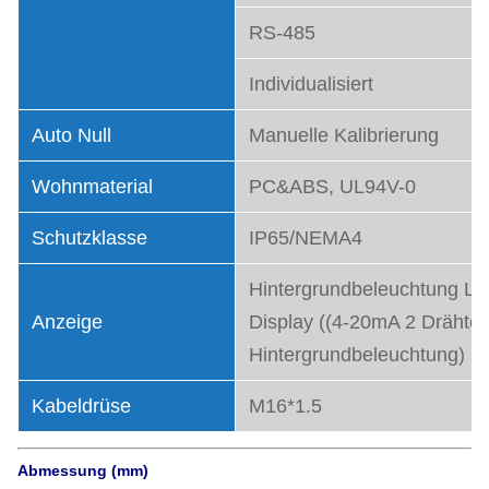
RS-485
Individualisiert
Auto Null
Manuelle Kalibrierung
Wohnmaterial
PC&ABS, UL94V-0
Schutzklasse
IP65/NEMA4
Hintergrundbeleuchtung L
Anzeige
Display ((4-20mA 2 Drähte
Hintergrundbeleuchtung)
Kabeldrüse
M16*1.5
Abmessung (mm)