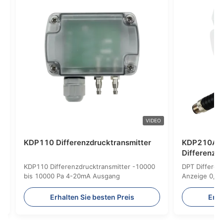
VIDEO
VIDEO
KDP210 Differenzdrucktransmitter
er
er LCD-
KDP210 Differenzdrucktransmitter mit
Schutzklasse IP65/NEMA 4
n Preis
Erhalten Sie besten Preis