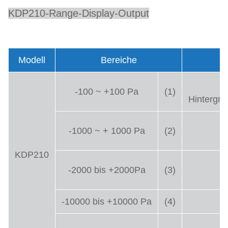
KDP210-Range-Display-Output
Modell
Bereiche
-100 ~ +100 Pa
(1)
Hintergr
-1000 ~ + 1000 Pa
(2)
KDP210
-2000 bis +2000Pa
(3)
-10000 bis +10000 Pa
(4)